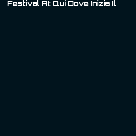
Festival AI: Qui Dove Inizia Il
Viaggio Nell’intelligenza
Artificiale
Dicembre 5, 2024
Il Festival AI 2025 è un evento unico: non è solo una
vetrina tecnologica,…
Read More
Festival
AI:
Qui
Dove
Inizia
Il
Viaggio
Nell’intelligenza
Artificiale