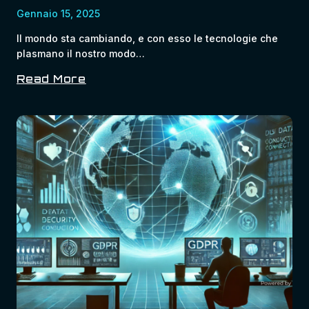
Gennaio 15, 2025
Il mondo sta cambiando, e con esso le tecnologie che
plasmano il nostro modo…
Read More
Perché
Non
Puoi
Mancare
Al
Festival
AI:
Guida
Completa