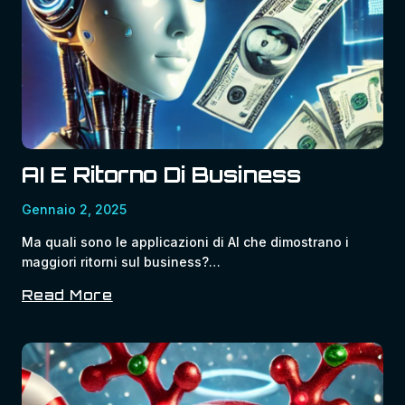
Il
Marchio
E
La
Reputazione
Online
AI E Ritorno Di Business
Gennaio 2, 2025
Ma quali sono le applicazioni di AI che dimostrano i
maggiori ritorni sul business?…
Read More
AI
E
Ritorno
Di
Business