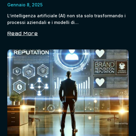
Gennaio 8, 2025
L’intelligenza artificiale (AI) non sta solo trasformando i
processi aziendali e i modelli di…
Read More
Come
L’AI
Sta
Ridefinendo
Le
Relazioni
Tra
Aziende
E
Dipendenti