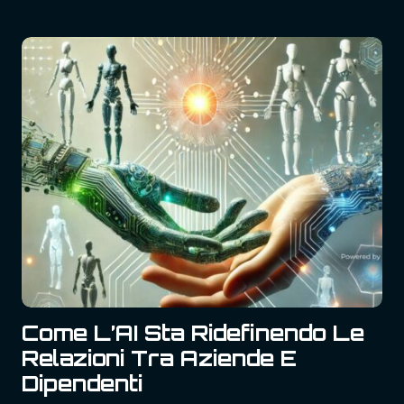
Sviluppi
Rilevanti
Sull’AI
Per
Le
Aziende
–
La
Rivoluzione
Dei
Contenuti
Video
Con
SORA
Come L’AI Sta Ridefinendo Le
Relazioni Tra Aziende E
Dipendenti