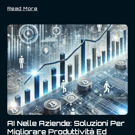
Read More
Babbo
Natale
2024:
L’intelligenza
Artificiale
Dà
Voce
E
Vita
Alla
Magia
Del
Natale
AI Nelle Aziende: Soluzioni Per
Migliorare Produttività Ed